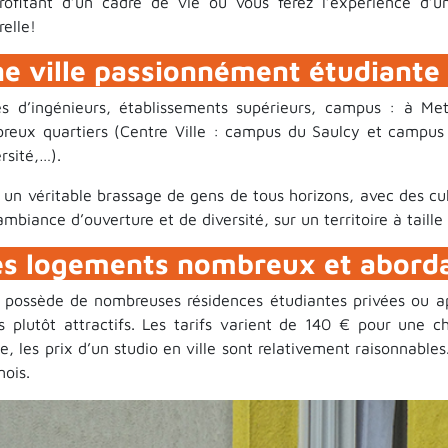
rofitant d’un cadre de vie où vous ferez l’expérience d’un
relle!
e ville passionnément étudiante
es d’ingénieurs, établissements supérieurs, campus : à Me
reux quartiers (Centre Ville : campus du Saulcy et campus
rsité,…).
 un véritable brassage de gens de tous horizons, avec des cult
mbiance d’ouverture et de diversité, sur un territoire à taill
s logements nombreux et abord
 possède de nombreuses résidences étudiantes privées ou 
rs plutôt attractifs. Les tarifs varient de 140 € pour un
, les prix d’un studio en ville sont relativement raisonnable
mois.