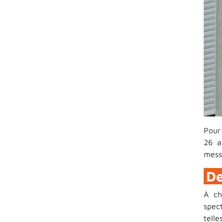
Pour
26 a
mess
De
À ch
spec
tell