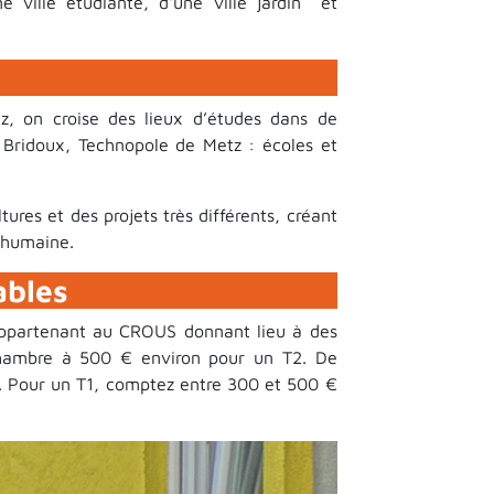
e ville étudiante, d'une ville jardin et
tz, on croise des lieux d’études dans de
 Bridoux, Technopole de Metz : écoles et
ures et des projets très différents, créant
e humaine.
ables
appartenant au CROUS donnant lieu à des
e chambre à 500 € environ pour un T2. De
s. Pour un T1, comptez entre 300 et 500 €