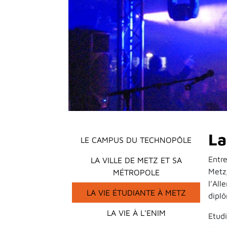
Main menu
La
LE CAMPUS DU TECHNOPÔLE
Entr
LA VILLE DE METZ ET SA
Metz
MÉTROPOLE
l’Al
LA VIE ÉTUDIANTE À METZ
dipl
LA VIE À L'ENIM
Etud