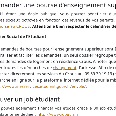
mander une bourse d’enseignement su
IM étant une école publique, vous pourrez bénéficier d’u
ères sociaux octroyée en fonction des revenus de vos parents
ourse au CROUS
.
Attention à bien respecter le calendrier d
ier Social de l'Etudiant
demandes de bourses pour l'enseignement supérieur sont à f
raliser et faciliter les demandes, un seul dossier regroupe
les demandes de logement en résidence Crous. A noter que 
er toutes les démarches de
d'adresse. Afin de 
changement
acter directement les services du Crous au 09.69.39.19.19 (
rche en ligne sur la plateforme internet dédiée pour la mi
.
s://www.messervices.etudiant.gouv.fr/envole/
uver un job étudiant
 pouvez également financer vos études grâce à un job étudi
plateforme dédiée :
http://www.jobaviz.fr