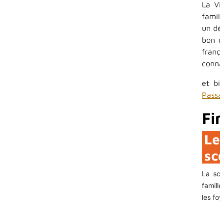
La V
fami
un d
bon 
fran
conna
et b
Pass
Fi
Le
sc
La sc
famil
les f