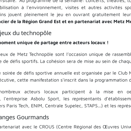
rsitaire. Au programme de la semaine: concerts, théâtres, tou
ibilisation à l'environnement, visites et autres activités sp
ins jouent pleinement le jeu en ouvrant gratuitement leur
ncier de la Région Grand Est et en partenariat avec Metz Mé
 jeux du technopôle
oment unique de partage entre acteurs locaux !
Jeux de Metz Technopôle sont l’occasion unique de rassemble
e de défis sportifs. La cohésion sera de mise au sein de chaq
e soirée de défis sportive annuelle est organisée par le Clu
écutive, cette manifestation s'inscrit dans la programmation 
nombreux acteurs locaux participent à la mise en o
, l'entreprise Asbolu Sport, les représentants d'établiss
rs Paris Tech, ENIM, Centrale Supelec, STAPS...) et les représe
anges Gourmands
artenariat avec le CROUS (Centre Régional des Œuvres Univer