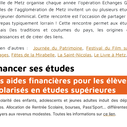
ille de Metz organise chaque année l’opération Echanges 
lles de l’agglomération de Metz invitent un ou plusieurs ét
éjeuner dominical. Cette rencontre est l’occasion de partager
repas typiquement lorrain ! Cette rencontre permet aux ét
çais (les traditions et coutumes du pays, les origines 
issances et de créer des liens.
ien d'autres :
Journée du Patrimoine
,
Festival du Film su
ages
,
Fêtes de la Mirabelle
,
La Saint-Nicolas
,
Le Livre à Metz
nancer ses études
s aides financières pour les élève
olarisés en études supérieures
olarité des enfants, adolescents et jeunes adultes induit des dé
les. Allocation de Rentrée Scolaire, bourses, Pass’Sport… différent
oyers aux revenus modestes. Toutes les informations sur
ce lien
.