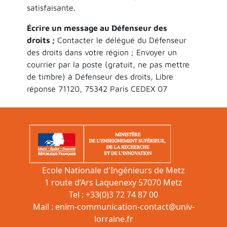
satisfaisante.
Écrire un message au Défenseur des
droits ;
Contacter le délégué du Défenseur
des droits dans votre région ; Envoyer un
courrier par la poste (gratuit, ne pas mettre
de timbre) à Défenseur des droits, Libre
réponse 71120, 75342 Paris CEDEX 07
Ecole Nationale d'Ingénieurs de Metz
1 route d’Ars Laquenexy 57070 Metz
Tel : +33(0)3 72 74 87 00
Mail :
enim-communication-contact@univ-
lorraine.fr